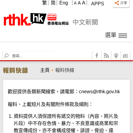
A
繁
简
Eng
A
A
APPS
選單
S
e
a
主頁
報料快線
r
c
h
歡迎提供各類新聞線索，請電郵：
cnews@rthk.gov.hk
報料、上載短片及有關附件條款及細則：
資料提供人須保證所有遞交的物料（內容、照片及
片段）中不存在色情、暴力、不良意識或商業和宗
教宣傳成份，亦不會構成侵權、誹謗、脅迫、違