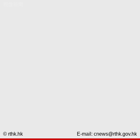
視像新聞
© rthk.hk
E-mail:
cnews@rthk.gov.hk