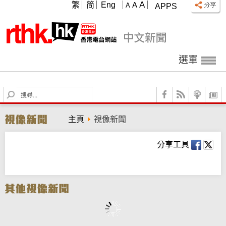
A
繁
简
Eng
A
A
APPS
選單
S
e
a
主頁
視像新聞
r
c
h
分享工具