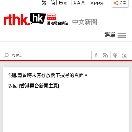
A
繁
简
Eng
A
A
APPS
選單
S
e
a
r
伺服器暫時未有存放閣下搜尋的頁面。
c
h
返回
[
香港電台新聞主頁
]