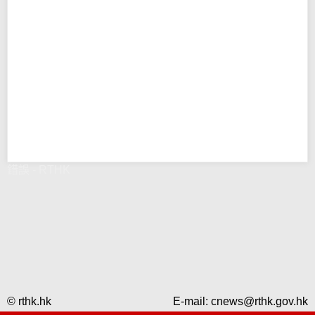
錯誤 - RTHK
© rthk.hk
E-mail:
cnews@rthk.gov.hk