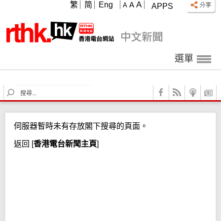
A
繁
简
Eng
A
A
APPS
選單
S
e
a
r
伺服器暫時未有存放閣下搜尋的頁面。
c
h
返回
[
香港電台新聞主頁
]