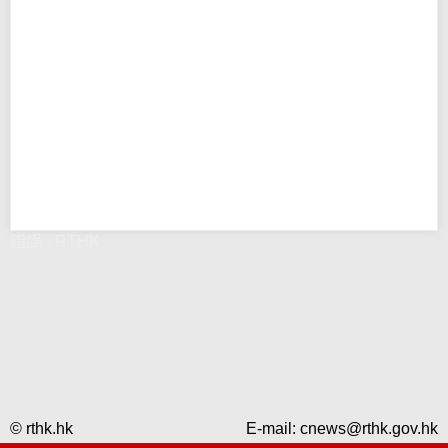
錯誤 - RTHK
© rthk.hk
E-mail:
cnews@rthk.gov.hk