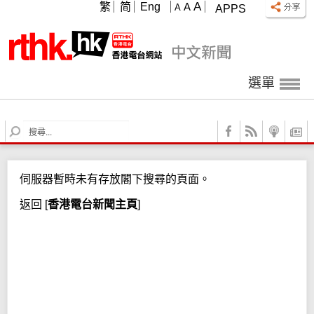
A
繁
简
Eng
A
A
APPS
選單
S
e
a
r
伺服器暫時未有存放閣下搜尋的頁面。
c
h
返回
[
香港電台新聞主頁
]