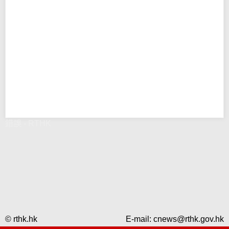
錯誤 - RTHK
© rthk.hk
E-mail:
cnews@rthk.gov.hk