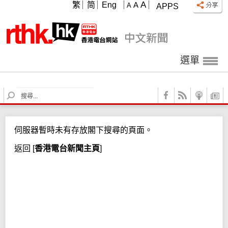
A
繁
简
Eng
A
A
APPS
選單
S
e
a
r
伺服器暫時未有存放閣下搜尋的頁面。
c
h
返回
[
香港電台新聞主頁
]