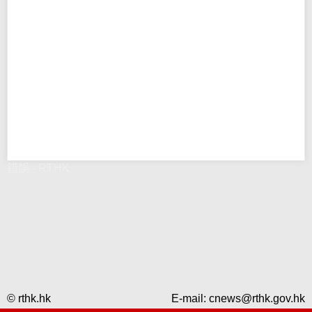
錯誤 - RTHK
© rthk.hk
E-mail:
cnews@rthk.gov.hk