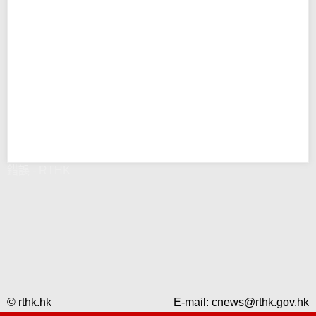
錯誤 - RTHK
© rthk.hk
E-mail:
cnews@rthk.gov.hk