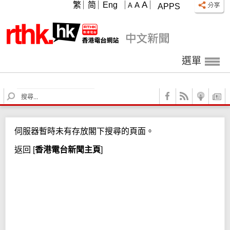
A
繁
简
Eng
A
A
APPS
選單
S
e
a
r
伺服器暫時未有存放閣下搜尋的頁面。
c
h
返回
[
香港電台新聞主頁
]