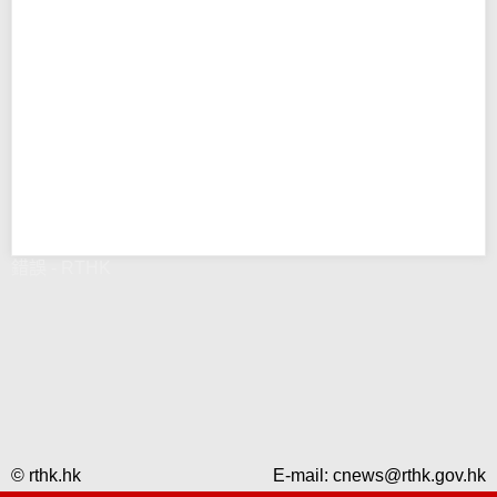
錯誤 - RTHK
© rthk.hk
E-mail:
cnews@rthk.gov.hk