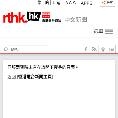
A
繁
简
Eng
A
A
APPS
選單
S
e
a
r
伺服器暫時未有存放閣下搜尋的頁面。
c
h
返回
[
香港電台新聞主頁
]