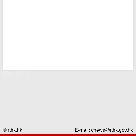
錯誤 - RTHK
© rthk.hk
E-mail:
cnews@rthk.gov.hk