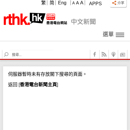
A
繁
简
Eng
A
A
APPS
選單
S
e
a
r
伺服器暫時未有存放閣下搜尋的頁面。
c
h
返回
[
香港電台新聞主頁
]