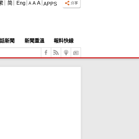
A
繁
简
Eng
A
A
APPS
話新聞
新聞重溫
報料快線