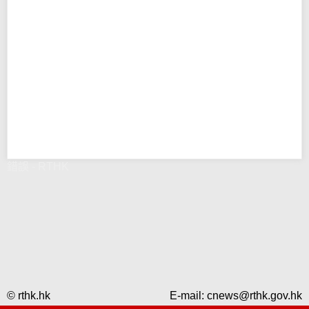
錯誤 - RTHK
© rthk.hk
E-mail:
cnews@rthk.gov.hk