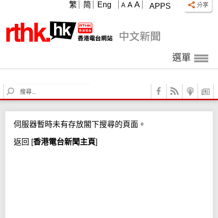
A
繁
简
Eng
A
A
APPS
選單
S
e
a
r
伺服器暫時未有存放閣下搜尋的頁面。
c
h
返回
[
香港電台新聞主頁
]