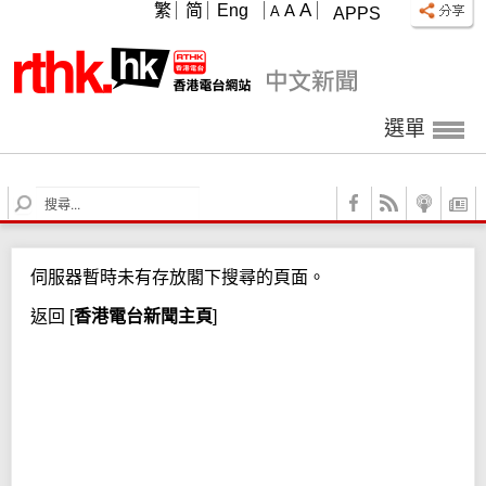
A
繁
简
Eng
A
A
APPS
選單
S
e
a
r
伺服器暫時未有存放閣下搜尋的頁面。
c
h
返回
[
香港電台新聞主頁
]