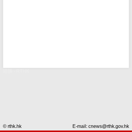
錯誤 - RTHK
© rthk.hk
E-mail:
cnews@rthk.gov.hk