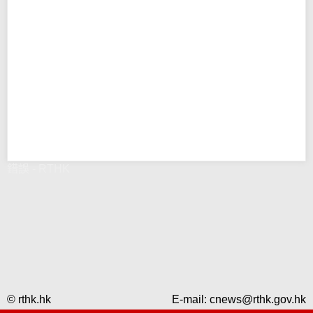
錯誤 - RTHK
© rthk.hk
E-mail:
cnews@rthk.gov.hk