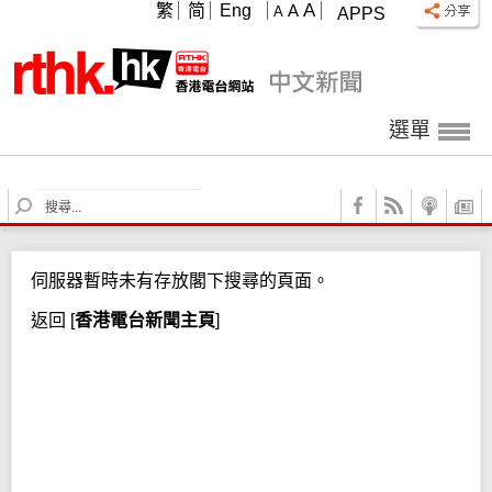
A
繁
简
Eng
A
A
APPS
選單
S
e
a
r
伺服器暫時未有存放閣下搜尋的頁面。
c
h
返回
[
香港電台新聞主頁
]