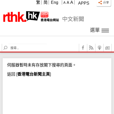
A
繁
简
Eng
A
A
APPS
選單
S
e
a
r
伺服器暫時未有存放閣下搜尋的頁面。
c
h
返回
[
香港電台新聞主頁
]