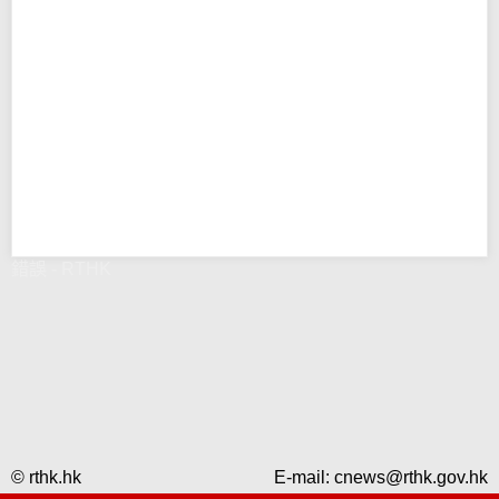
錯誤 - RTHK
© rthk.hk
E-mail:
cnews@rthk.gov.hk