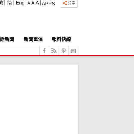
A
繁
简
Eng
A
A
APPS
話新聞
新聞重溫
報料快線