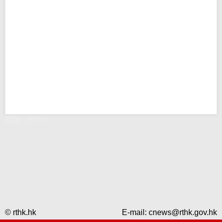
錯誤 - RTHK
© rthk.hk
E-mail:
cnews@rthk.gov.hk