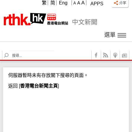
A
繁
简
Eng
A
A
APPS
選單
S
e
a
r
伺服器暫時未有存放閣下搜尋的頁面。
c
h
返回
[
香港電台新聞主頁
]