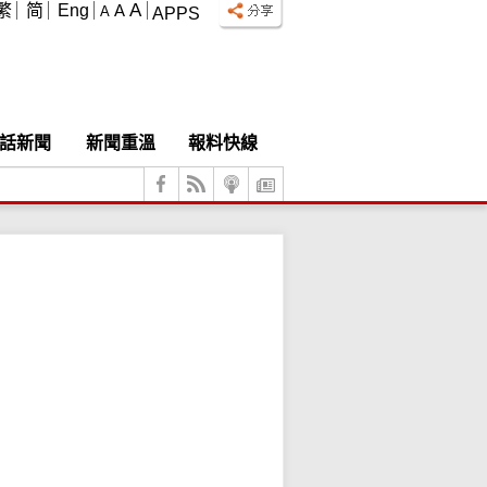
A
繁
简
Eng
A
A
APPS
話新聞
新聞重溫
報料快線