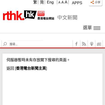
A
繁
简
Eng
A
A
APPS
選單
S
e
a
r
伺服器暫時未有存放閣下搜尋的頁面。
c
h
返回
[
香港電台新聞主頁
]