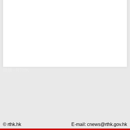
錯誤 - RTHK
© rthk.hk
E-mail:
cnews@rthk.gov.hk