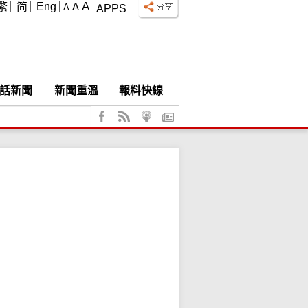
A
繁
简
Eng
A
A
APPS
話新聞
新聞重溫
報料快線