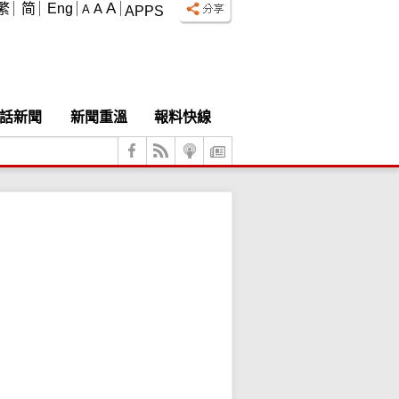
A
繁
简
Eng
A
A
APPS
話新聞
新聞重溫
報料快線