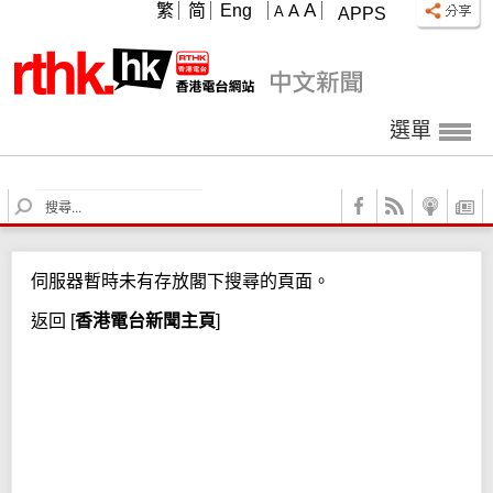
A
繁
简
Eng
A
A
APPS
選單
S
e
a
r
伺服器暫時未有存放閣下搜尋的頁面。
c
h
返回
[
香港電台新聞主頁
]