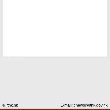
錯誤 - RTHK
© rthk.hk
E-mail:
cnews@rthk.gov.hk