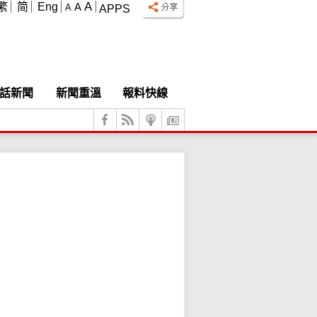
A
繁
简
Eng
A
A
APPS
話新聞
新聞重溫
報料快線