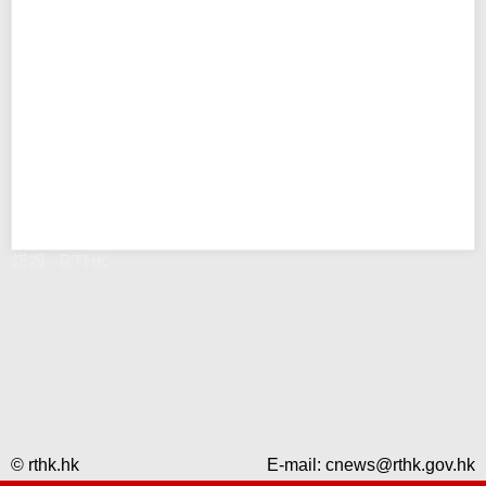
錯誤 - RTHK
© rthk.hk
E-mail:
cnews@rthk.gov.hk