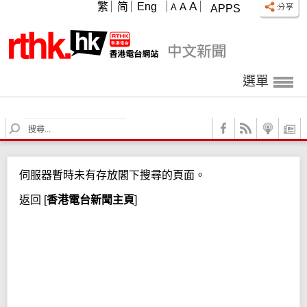
A
繁
简
Eng
A
A
APPS
選單
S
e
a
r
伺服器暫時未有存放閣下搜尋的頁面。
c
h
返回
[
香港電台新聞主頁
]