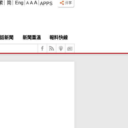
A
繁
简
Eng
A
A
APPS
話新聞
新聞重溫
報料快線