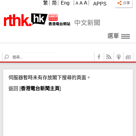
A
繁
简
Eng
A
A
APPS
選單
S
e
a
r
伺服器暫時未有存放閣下搜尋的頁面。
c
h
返回
[
香港電台新聞主頁
]