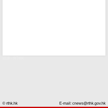
錯誤 - RTHK
© rthk.hk
E-mail:
cnews@rthk.gov.hk