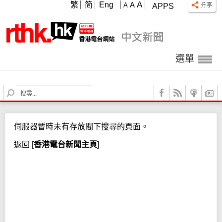
A
繁
简
Eng
A
A
APPS
選單
S
e
a
r
伺服器暫時未有存放閣下搜尋的頁面。
c
h
返回
[
香港電台新聞主頁
]