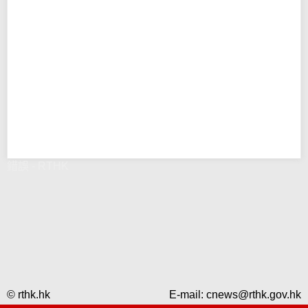
錯誤 - RTHK
© rthk.hk
E-mail:
cnews@rthk.gov.hk