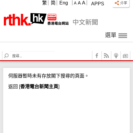
A
繁
简
Eng
A
A
APPS
選單
S
e
a
r
伺服器暫時未有存放閣下搜尋的頁面。
c
h
返回
[
香港電台新聞主頁
]