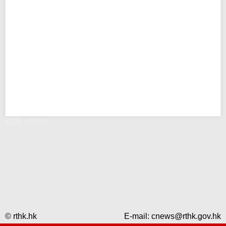
錯誤 - RTHK
© rthk.hk
E-mail:
cnews@rthk.gov.hk