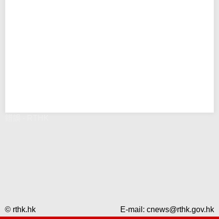
錯誤 - RTHK
© rthk.hk
E-mail:
cnews@rthk.gov.hk