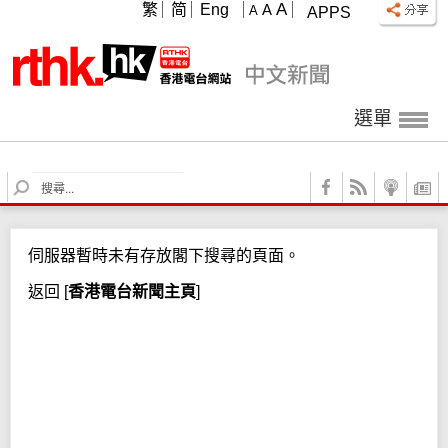
A
繁
简
Eng
A
A
APPS
選單
S
e
a
r
伺服器暫時未有存放閣下搜尋的頁面。
c
h
返回
[
香港電台新聞主頁
]