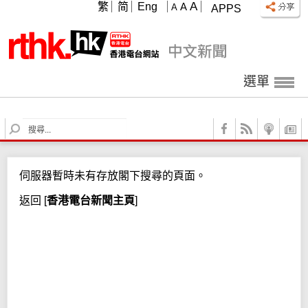
A
繁
简
Eng
A
A
APPS
選單
S
e
a
r
伺服器暫時未有存放閣下搜尋的頁面。
c
h
返回
[
香港電台新聞主頁
]