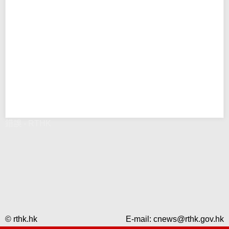
錯誤 - RTHK
© rthk.hk
E-mail:
cnews@rthk.gov.hk