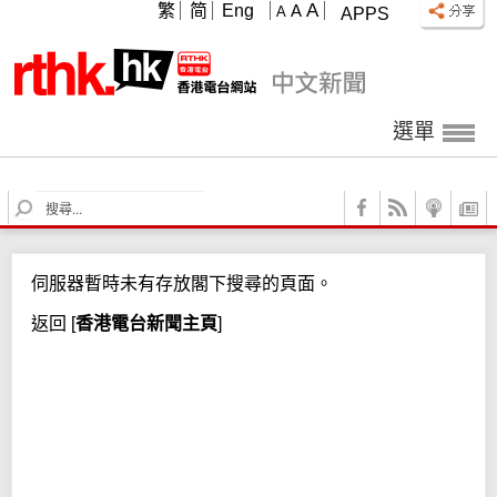
A
繁
简
Eng
A
A
APPS
選單
S
e
a
r
伺服器暫時未有存放閣下搜尋的頁面。
c
h
返回
[
香港電台新聞主頁
]