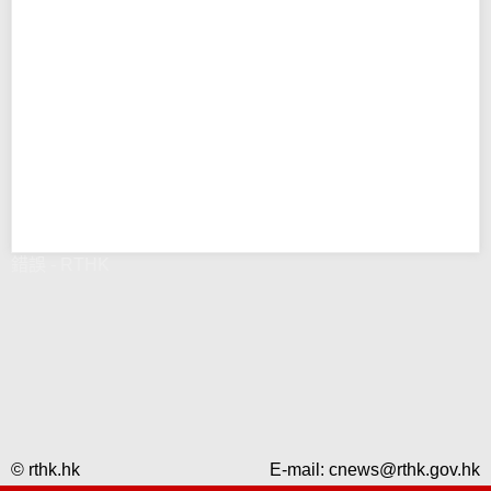
錯誤 - RTHK
© rthk.hk
E-mail:
cnews@rthk.gov.hk