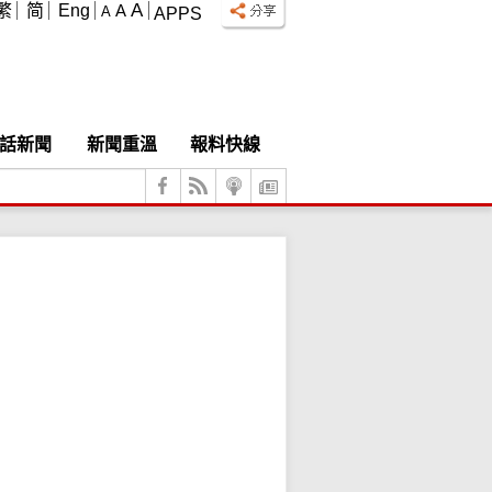
A
繁
简
Eng
A
A
APPS
話新聞
新聞重溫
報料快線