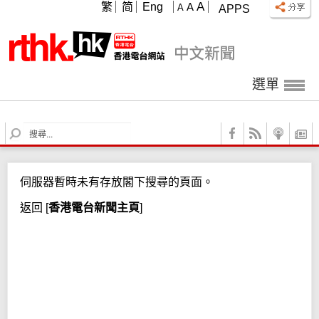
A
繁
简
Eng
A
A
APPS
選單
S
e
a
r
伺服器暫時未有存放閣下搜尋的頁面。
c
h
返回
[
香港電台新聞主頁
]