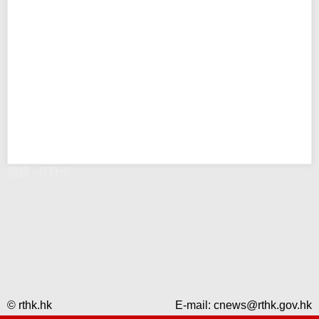
錯誤 - RTHK
© rthk.hk
E-mail:
cnews@rthk.gov.hk