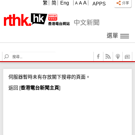
A
繁
简
Eng
A
A
APPS
選單
S
e
a
r
伺服器暫時未有存放閣下搜尋的頁面。
c
h
返回
[
香港電台新聞主頁
]