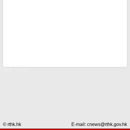
錯誤 - RTHK
© rthk.hk
E-mail:
cnews@rthk.gov.hk