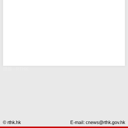
錯誤 - RTHK
© rthk.hk
E-mail:
cnews@rthk.gov.hk