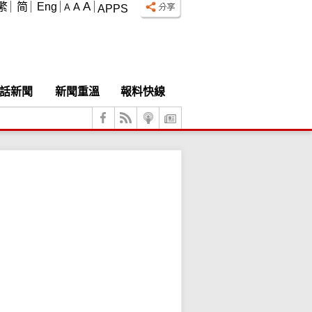
A
繁
简
Eng
A
A
APPS
話新聞
新聞重溫
報料快線