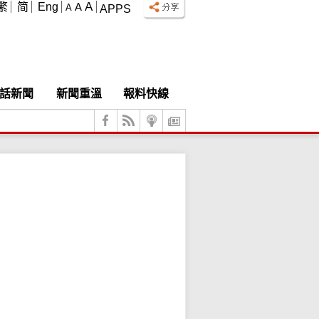
A
繁
简
Eng
A
A
APPS
話新聞
新聞重溫
報料快線