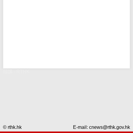
錯誤 - RTHK
© rthk.hk
E-mail:
cnews@rthk.gov.hk