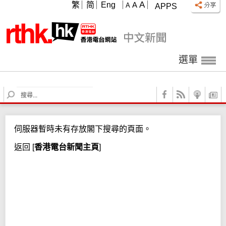
A
繁
简
Eng
A
A
APPS
選單
S
e
a
r
伺服器暫時未有存放閣下搜尋的頁面。
c
h
返回
[
香港電台新聞主頁
]