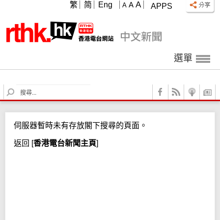
A
繁
简
Eng
A
A
APPS
選單
S
e
a
r
伺服器暫時未有存放閣下搜尋的頁面。
c
h
返回
[
香港電台新聞主頁
]