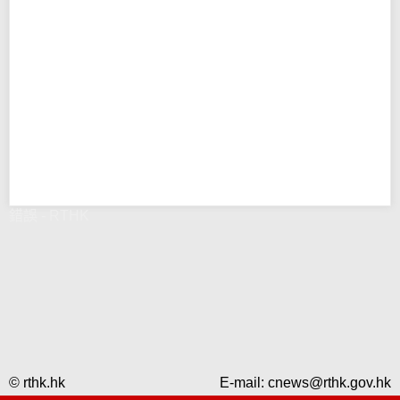
錯誤 - RTHK
© rthk.hk
E-mail:
cnews@rthk.gov.hk