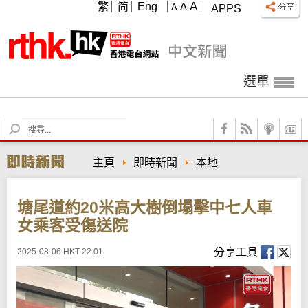
A
繁
简
Eng
A
A
APPS
選單
S
e
a
主頁
即時新聞
本地
r
c
h
塘尾道約20米高大樹倒塌擊中七人車
女乘客受傷送院
分享工具
2025-08-06 HKT 22:01