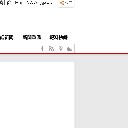
A
繁
简
Eng
A
A
APPS
話新聞
新聞重溫
報料快線