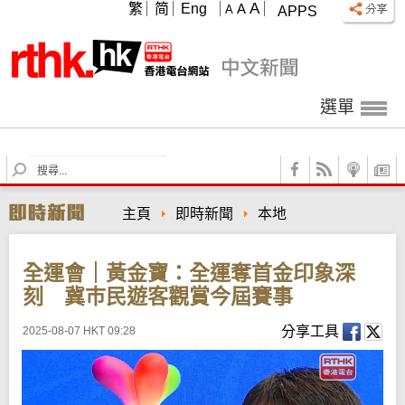
A
繁
简
Eng
A
A
APPS
選單
S
e
a
主頁
即時新聞
本地
r
c
h
全運會｜黃金寶：全運奪首金印象深
刻 冀巿民遊客觀賞今屆賽事
分享工具
2025-08-07 HKT 09:28