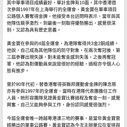
其中單車項目成績最好，單計金牌有10面。其中香港首
次參與1997年在上海舉行的全運會，黃金寶在單車項目
公路個人賽奪得金牌，他接受本台訪問時表示，當年與其
他隊伍競爭激烈，到最後一刻取得優勢勝出，感覺很深
刻，又認為具有歷史意義。
黃金寶在參與的4屆全運會，為港隊奪得共3金2銅成績。
他說，自己成為其他隊伍的防守對象，在兩次奪冠後，第
三屆參賽出現失誤，對未能奪金感到失落，之後再奪冠
軍，他認為對運動員來說是很好的經驗，過程亦令個人心
態有進步。
曾於90年代初，替香港奪得英聯邦運動會金牌的陳念慈
亦有參與1997年的全運會，當時在港隊代表團擔任工作
人員，她形容團隊見證黃金寶比賽過程及奪金一刻，感覺
興奮，自己又能夠參與工作，身份認同感覺很強烈。
今屆全運會唯一跨越粵港澳三地的賽事，是當年黃金寶曾
經勝出的單車公路賽。黃金寶認為今次主辦單位在安排與