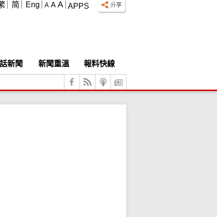
A
繁
简
Eng
A
A
APPS
話新聞
新聞重溫
報料快線