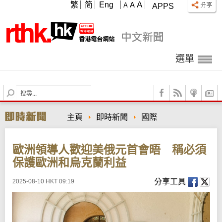
A
繁
简
Eng
A
A
APPS
選單
S
e
a
主頁
即時新聞
國際
r
c
h
歐洲領導人歡迎美俄元首會晤 稱必須
保護歐洲和烏克蘭利益
分享工具
2025-08-10 HKT 09:19