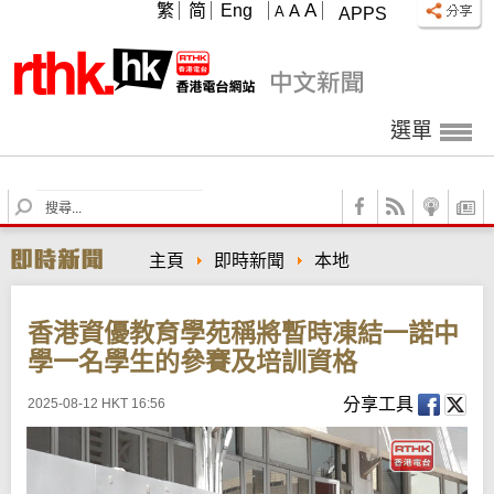
A
繁
简
Eng
A
A
APPS
選單
S
e
a
主頁
即時新聞
本地
r
c
h
香港資優教育學苑稱將暫時凍結一諾中
學一名學生的參賽及培訓資格
分享工具
2025-08-12 HKT 16:56