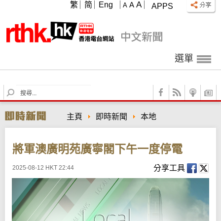
A
繁
简
Eng
A
A
APPS
選單
S
e
a
主頁
即時新聞
本地
r
c
h
將軍澳廣明苑廣寧閣下午一度停電
分享工具
2025-08-12 HKT 22:44