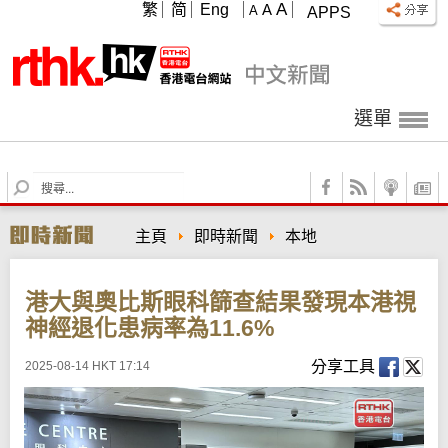
A
繁
简
Eng
A
A
APPS
選單
S
e
a
主頁
即時新聞
本地
r
c
h
港大與奧比斯眼科篩查結果發現本港視
神經退化患病率為11.6%
分享工具
2025-08-14 HKT 17:14