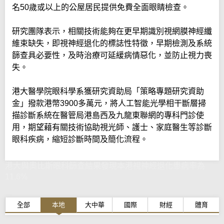
名50歲或以上的公屋居民提供免費全面眼睛檢查。
研究團隊表示，相關技術能夠在更早期識別視網膜神經纖
維束缺失，即視神經退化的標誌性特徵，早期檢測及系統
篩查具必要性，及時治療可延緩病情惡化，並防止視力喪
失。
港大醫學院眼科學系獲研究資助局「策略專題研究資助
金」撥款港幣3900多萬元，將人工智能光學相干斷層掃
描診斷系統在醫管局港島西及九龍東聯網的專科門診使
用，期望藉有關技術協助視光師、護士、家庭醫生等診斷
眼科疾病，縮短診斷時間及簡化流程。
港大與奧比斯眼科篩查結果發現本港視神經退化患病率為
11.6%
全部
本地
大中華
國際
財經
體育