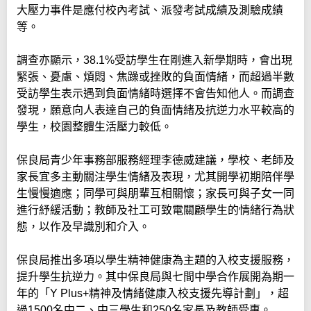
大壓力事件是應付校內考試、派發考試成績及測驗成績
等。
調查亦顯示，38.1%受訪學生在剛進入新學期時，會出現
緊張、憂慮、煩悶、焦躁或挫敗的負面情緒，而超過半數
受訪學生表示遇到負面情緒時選擇不會告知他人。而調查
發現，願意向人表達自己的負面情緒及抗逆力水平較高的
學生，校園整體生活壓力較低。
保良局青少年事務部服務經理李德威建議，學校、老師及
家長宜多主動關注學生情緒及表現，尤其開學初期陪伴學
生慢慢適應；同學可與朋輩互相關懷；家長可與子女一同
進行紓緩活動；教師及社工可致電關顧學生的情緒行為狀
態，以作及早識別和介入。
保良局推出多項以學生精神健康為主題的入校支援服務，
提升學生抗逆力。其中保良局與七間中學合作展開為期一
年的「Y Plus+精神及情緒健康入校支援先導計劃」，超
過1500名中二、中三學生和250名家長及教師受惠。