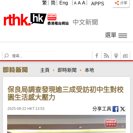
A
繁
简
Eng
A
A
APPS
選單
S
e
a
主頁
即時新聞
本地
r
c
h
保良局調查發現逾三成受訪初中生對校
園生活感大壓力
分享工具
2025-08-22 HKT 13:53