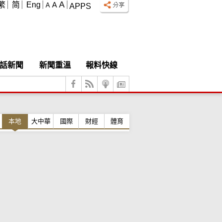
A
繁
简
Eng
A
A
APPS
話新聞
新聞重溫
報料快線
本地
大中華
國際
財經
體育