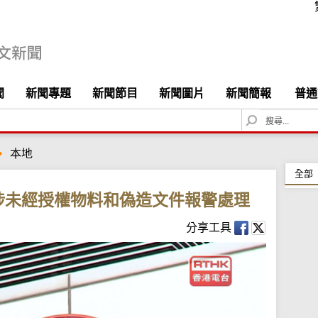
聞
新聞專題
新聞節目
新聞圖片
新聞簡報
普通
S
e
a
本地
r
c
全部
h
涉未經授權物料和偽造文件報警處理
分享工具