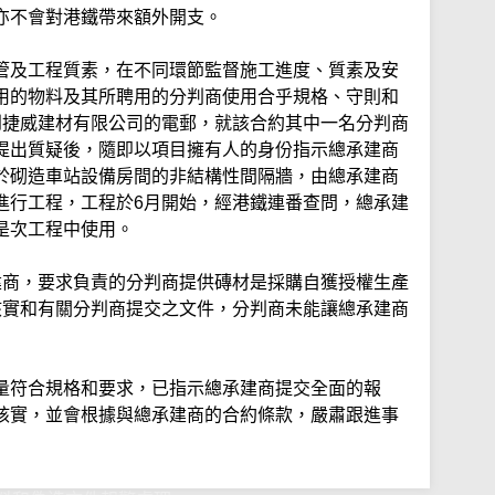
亦不會對港鐵帶來額外開支。
管及工程質素，在不同環節監督施工進度、質素及安
用的物料及其所聘用的分判商使用合乎規格、守則和
到捷威建材有限公司的電郵，就該合約其中一名分判商
提出質疑後，隨即以項目擁有人的身份指示總承建商
於砌造車站設備房間的非結構性間隔牆，由總承建商
進行工程，工程於6月開始，經港鐵連番查問，總承建
是次工程中使用。
建商，要求負責的分判商提供磚材是採購自獲授權生產
核實和有關分判商提交之文件，分判商未能讓總承建商
量符合規格和要求，已指示總承建商提交全面的報
核實，並會根據與總承建商的合約條款，嚴肅跟進事