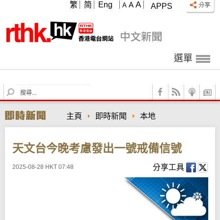
A
繁
简
Eng
A
A
APPS
選單
S
e
a
主頁
即時新聞
本地
r
c
h
天文台今晚考慮發出一號戒備信號
分享工具
2025-08-28 HKT 07:48