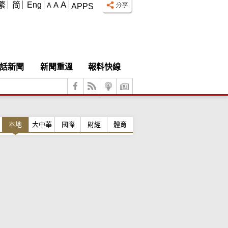
A
繁
简
Eng
A
A
APPS
話新聞
新聞重溫
報料快線
本地
大中華
國際
財經
體育