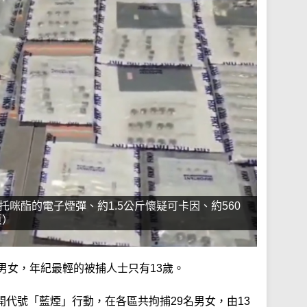
托咪酯的電子煙彈、約1.5公斤懷疑可卡因、約560
頁）
男女，年紀最輕的被捕人士只有13歲。
代號「藍煙」行動，在各區共拘捕29名男女，由13