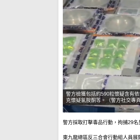
警方檢獲包括約590粒懷疑含有依
克懷疑氯胺酮等。（警方社交專
警方採取打擊毒品行動，拘捕29名
東九龍總區反三合會行動組人員展開